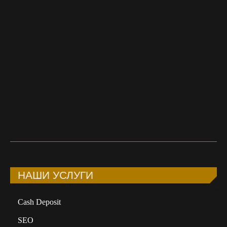
SMM и генерации контента. В 2025 году это не
просто тренд, а реальный инструмент, с помощью
которого маркетологи и редакторы ускоряют и
улучшают свою работу. Нейросети создают
тексты, изображения, сценарии и даже…
Читать полностью
НАШИ УСЛУГИ
Сash Deposit
SEO